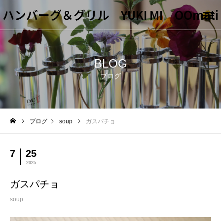
ハンバーグ＆グリル YUKI MI OOmati
BLOG
ブログ
ブログ
soup
ガスパチョ
7
25
2025
ガスパチョ
soup