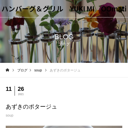
ハンバーグ＆グリル YUKI MI OOmati
BLOG
ブログ
ブログ
soup
あずきのポタージュ
11
26
2021
あずきのポタージュ
soup