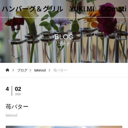
ハンバーグ＆グリル YUKI MI OOmati
BLOG
ブログ
ブログ
takeout
苺バター
4
02
2026
苺バター
takeout