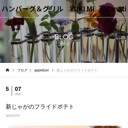
ハンバーグ＆グリル YUKI MI OOmati
BLOG
ブログ
ブログ
appetizer
新じゃがのフライドポテト
5
07
2025
新じゃがのフライドポテト
appetizer